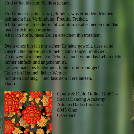
Und er hat bis zum Schluss getanzt.
Und immer das im Tanz gefunden, was er in dem Moment
gebraucht hat. Verbindung. Freude. Freiheit.
Ich konnte mich leider nicht von ihm verabschieden und das
macht mich noch trauriger...
Aber ich hoffe, diese Zeilen erreichen ihn trotzdem.
Denn eines bin ich mir sicher: Er hätte gewollt, dass seine
Geschichte andere (noch mehr) zum Tanzen motiviert.
Zu tanzen. Zu leben. Zu lächeln – auch wenn das Leben nicht
immer einfach und angenehm ist.
Tanzen macht es lebendiger, bunter und freudiger!
Tanze im Himmel, lieber Werner.
Schönen Sonntag – und lass dein Herz tanzen,
Dado
Conny & Dado Online GmbH -
Social Dancing Academy
Adnan (Dado) Ibrakovic
8045 Graz
Österreich