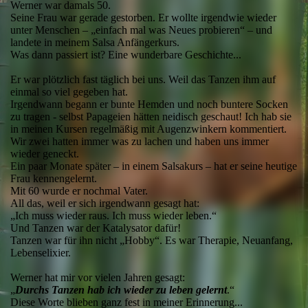
Werner war damals 50.
Seine Frau war gerade gestorben. Er wollte irgendwie wieder
unter Menschen – „einfach mal was Neues probieren“ – und
landete in meinem Salsa Anfängerkurs.
Was dann passiert ist? Eine wunderbare Geschichte...
Er war plötzlich fast täglich bei uns. Weil das Tanzen ihm auf
einmal so viel gegeben hat.
Irgendwann begann er bunte Hemden und noch buntere Socken
zu tragen - selbst Papageien hätten neidisch geschaut! Ich hab sie
in meinen Kursen regelmäßig mit Augenzwinkern kommentiert.
Wir zwei hatten immer was zu lachen und haben uns immer
wieder geneckt.
Ein paar Monate später – in einem Salsakurs – hat er seine heutige
Frau kennengelernt.
Mit 60 wurde er nochmal Vater.
All das, weil er sich irgendwann gesagt hat:
„Ich muss wieder raus. Ich muss wieder leben.“
Und Tanzen war der Katalysator dafür!
Tanzen war für ihn nicht „Hobby“. Es war Therapie, Neuanfang,
Lebenselixier.
Werner hat mir vor vielen Jahren gesagt:
„
Durchs Tanzen hab ich wieder zu leben gelernt
.“
Diese Worte blieben ganz fest in meiner Erinnerung...