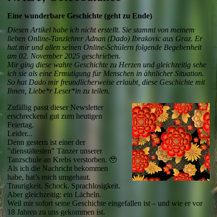
Eine wunderbare Geschichte (geht zu Ende)
Diesen Artikel habe ich nicht erstellt. Sie stammt von meinem
lieben Online-Tanzlehrer Adnan (Dado) Ibrakovic aus Graz. Er
hat mir und allen seinen Online-Schülern folgende Begebenheit
am 02. November 2025 geschrieben.
Mir ging diese wahre Geschichte zu Herzen und gleichzeitig sehe
ich sie als eine Ermutigung für Menschen in ähnlicher Situation.
So hat Dado mir freundlicherweise erlaubt, diese Geschichte mit
Ihnen, Liebe*r Leser*in zu teilen.
Zufällig passt dieser Newsletter
erschreckend gut zum heutigen
Feiertag.
Leider...
Denn gestern ist einer der
"dienstältesten" Tänzer unserer
Tanzschule an Krebs verstorben. 🥹
Als ich die Nachricht bekommen
habe, hat’s mich umgehaut.
Traurigkeit. Schock. Sprachlosigkeit.
Aber gleichzeitig: ein Lächeln.
Weil mir sofort seine Geschichte eingefallen ist – und wie er vor
18 Jahren zu uns gekommen ist.