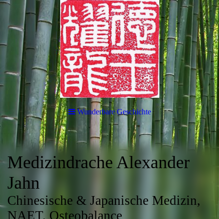
Wunderbare Geschichte
Medizindrache Alexander
Jahn
Chinesische & Japanische Medizin,
NAET, Osteobalance