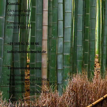
Kontakt
Alexander Jahn
Medizindrache
Leonrodstr. 14 a
80634 München
+49 160 95 16 88 66
Info@medizindrache.de
Terminvereinbarung
wochentags
telefonisch oder per E-Mail
zwischen 9.30 Uhr und 19.30 Uhr
Hinterlassen Sie hierzu bitte
Ihren Namen
Ihre Telefonnummer und