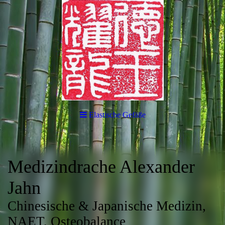
Elastische Gefäße
Medizindrache Alexander
Jahn
Chinesische & Japanische Medizin,
NAET, Osteobalance