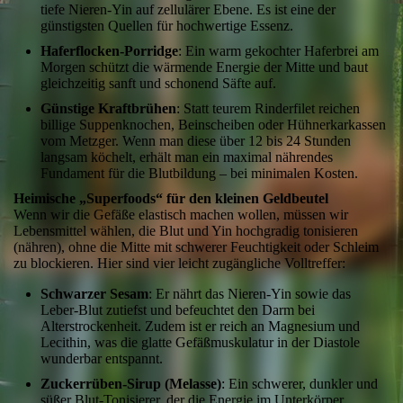
tiefe Nieren-Yin auf zellulärer Ebene. Es ist eine der
günstigsten Quellen für hochwertige Essenz.
Haferflocken-Porridge
: Ein warm gekochter Haferbrei am
Morgen schützt die wärmende Energie der Mitte und baut
gleichzeitig sanft und schonend Säfte auf.
Günstige Kraftbrühen
: Statt teurem Rinderfilet reichen
billige Suppenknochen, Beinscheiben oder Hühnerkarkassen
vom Metzger. Wenn man diese über 12 bis 24 Stunden
langsam köchelt, erhält man ein maximal nährendes
Fundament für die Blutbildung – bei minimalen Kosten.
Heimische „Superfoods“ für den kleinen Geldbeutel
Wenn wir die Gefäße elastisch machen wollen, müssen wir
Lebensmittel wählen, die Blut und Yin hochgradig tonisieren
(nähren), ohne die Mitte mit schwerer Feuchtigkeit oder Schleim
zu blockieren. Hier sind vier leicht zugängliche Volltreffer:
Schwarzer Sesam
: Er nährt das Nieren-Yin sowie das
Leber-Blut zutiefst und befeuchtet den Darm bei
Alterstrockenheit. Zudem ist er reich an Magnesium und
Lecithin, was die glatte Gefäßmuskulatur in der Diastole
wunderbar entspannt.
Zuckerrüben-Sirup (Melasse)
: Ein schwerer, dunkler und
süßer Blut-Tonisierer, der die Energie im Unterkörper