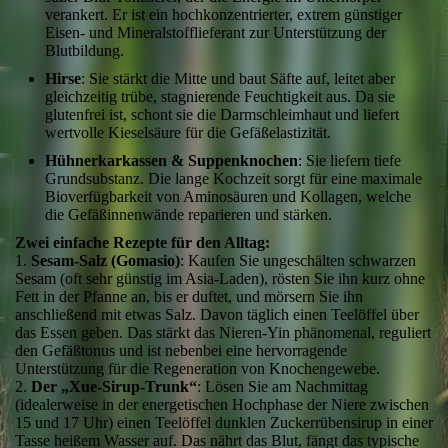
verankert. Er ist ein hochkonzentrierter, extrem günstiger
Eisen- und Mineralstofflieferant zur Unterstützung der
Blutbildung.
Hirse
: Sie stärkt die Mitte und baut Säfte auf, leitet aber
gleichzeitig trübe, stagnierende Feuchtigkeit aus. Da sie
glutenfrei ist, schont sie die Darmschleimhaut und liefert
wertvolle Kieselsäure für die Gefäßelastizität.
Hühnerkarkassen & Suppenknochen
: Sie liefern tiefe
Grundsubstanz. Die lange Kochzeit sorgt für eine maximale
Bioverfügbarkeit von Aminosäuren und Kollagen, welche
die Gefäßinnenwände reparieren und stärken.
Zwei einfache Rezepte für den Alltag:
1.
Sesam-Salz (Gomasio)
: Kaufen Sie ungeschälten schwarzen
Sesam (oft sehr günstig im Asia-Laden), rösten Sie ihn kurz ohne
Fett in der Pfanne an, bis er duftet, und mörsern Sie ihn
anschließend mit etwas Salz. Davon täglich einen Teelöffel über
das Essen geben. Das stärkt das Nieren-Yin phänomenal, reguliert
den Gefäßtonus und ist nebenbei eine hervorragende
Unterstützung für die Regeneration von Knochengewebe.
2.
Der „Xue-Sirup-Trunk“
: Lösen Sie am Nachmittag
(idealerweise in der energetischen Hochphase der Niere zwischen
15 und 17 Uhr) einen Teelöffel dunklen Zuckerrübensirup in einer
Tasse heißem Wasser auf. Das nährt das Blut, fängt das typische