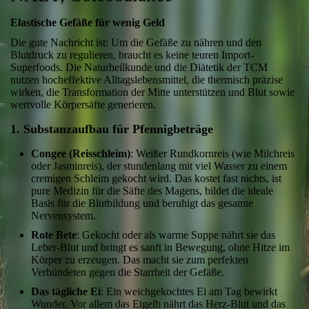
Elastische Gefäße für wenig Geld
Die gute Nachricht ist: Um die Gefäße zu nähren und den
Blutdruck zu regulieren, braucht es keine teuren Import-
Superfoods. Die Naturheilkunde und die Diätetik der TCM
nutzen hocheffektive Alltagslebensmittel, die thermisch präzise
wirken, die Transformation der Mitte unterstützen und Blut sowie
wertvolle Körpersäfte generieren.
1. Substanzaufbau für Pfennigbeträge
Congee (Reisschleim)
: Weißer Rundkornreis (wie Milchreis
oder Jasminreis), der stundenlang mit viel Wasser zu einem
cremigen Schleim gekocht wird. Das kostet fast nichts, ist
pure Medizin für die Säfte des Magens, bildet die ideale
Basis für die Blutbildung und beruhigt das gesamte
Nervensystem.
Rote Bete
: Gekocht oder als warme Suppe nährt sie das
Leber-Blut und bringt es sanft in Bewegung, ohne Hitze im
Körper zu erzeugen. Das macht sie zum perfekten
Verbündeten gegen die Starrheit der Gefäße.
Das tägliche Ei
: Ein weichgekochtes Ei am Tag bewirkt
Wunder. Vor allem das Eigelb nährt das Herz-Blut und das