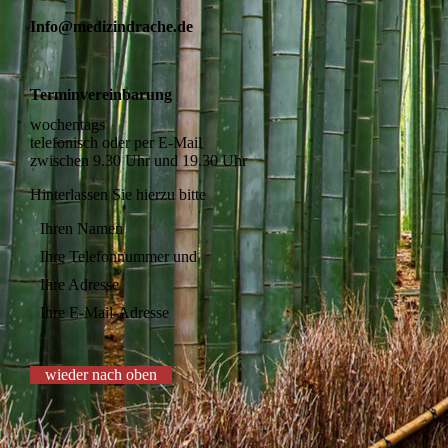
Info@medizindrache.de
Terminvereinbarung
wochentags
telefonisch oder per E-Mail
zwischen 9.30 Uhr und 19.30 Uhr
Hinterlassen Sie hierzu bitte
Ihren Namen
Ihre Telefonnummer und
Ihre Adresse
Ihre E-Mail-Adresse
wieder nach oben