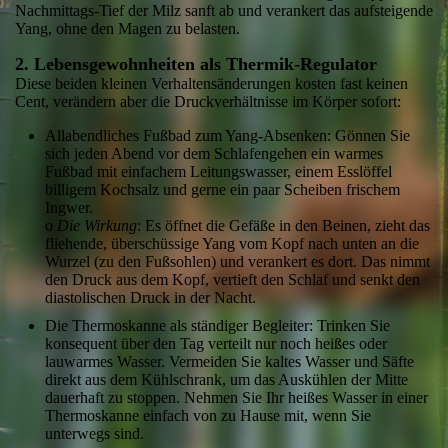
Nachmittags-Tief der Milz sanft ab und verankert das aufsteigende
Yang, ohne den Magen zu belasten.
2. Lebensgewohnheiten als Thermik-Regulator
Diese beiden kleinen Verhaltensänderungen kosten fast keinen
Cent, verändern aber die Druckverhältnisse im Körper sofort:
Allabendliches Fußbad zum Yang-Absenken: Gönnen Sie
sich jeden Abend vor dem Schlafengehen ein warmes
Fußbad mit einfachem Leitungswasser, einem Esslöffel
billigem Kochsalz und gerne ein paar Scheiben frischem
Ingwer.
o
Die Wirkung
: Es öffnet die Gefäße in den Beinen, zieht das
fliehende, überschüssige Yang vom Kopf nach unten an die
Wurzel (zu den Fußsohlen) und verankert es dort. Das nimmt
den Druck aus dem Kopf, vertieft den Schlaf und senkt den
diastolischen Druck in der Nacht.
Die Thermoskanne als ständiger Begleiter: Trinken Sie
konsequent über den Tag verteilt nur noch heißes oder
lauwarmes Wasser. Vermeiden Sie kaltes Wasser und Säfte
direkt aus dem Kühlschrank, um das Auskühlen der Mitte
dauerhaft zu stoppen. Nehmen Sie Ihr heißes Wasser in einer
Thermoskanne einfach von zu Hause mit, wenn Sie
unterwegs sind.