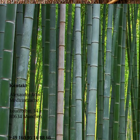
Kontakt
Alexander Jahn
Medizindrache
Leonrodstr. 14 a
80634 München
+49 160 95 16 88 66