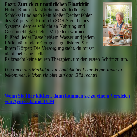
Fazit: Zurück zur natürlichen Elastizität
Hoher Blutdruck ist kein unabänderliches
Schicksal und auch kein bloßer Rechenfehler
des Körpers. Er ist oft ein SOS-Signal eines
Systems, dem es schlicht an Nahrung und
Geschmeidigkeit fehlt. Mit jedem warmen
Fußbad, jeder Tasse heißem Wasser und jedem
Löffel nährendem Congee signalisieren Sie
Ihrem Körper: Die Versorgung steht, du musst
nicht mehr eng stellen.
Es braucht keine teuren Therapien, um den ersten Schritt zu tun.
Um auch das Merkblatt zur Diätetik bei Leere-Hypertonie zu
bekommen, klicken sie bitte auf das Bild rechts!
Wenn Sie Hier klicken, dann kommen sie zu einem Vergleich
von Ayurveda mit TCM