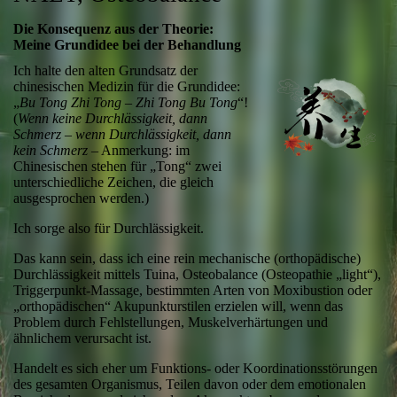
Die Konsequenz aus der Theorie:
Meine Grundidee bei der Behandlung
Ich halte den alten Grundsatz der
chinesischen Medizin für die Grundidee:
„
Bu Tong Zhi Tong – Zhi Tong Bu Tong
“!
(
Wenn keine Durchlässigkeit, dann
Schmerz – wenn Durchlässigkeit, dann
kein Schmerz
– Anmerkung: im
Chinesischen stehen für „Tong“ zwei
unterschiedliche Zeichen, die gleich
ausgesprochen werden.)
Ich sorge also für Durchlässigkeit.
Das kann sein, dass ich eine rein mechanische (orthopädische)
Durchlässigkeit mittels Tuina, Osteobalance (Osteopathie „light“),
Triggerpunkt-Massage, bestimmten Arten von Moxibustion oder
„orthopädischen“ Akupunkturstilen erzielen will, wenn das
Problem durch Fehlstellungen, Muskelverhärtungen und
ähnlichem verursacht ist.
Handelt es sich eher um Funktions- oder Koordinationsstörungen
des gesamten Organismus, Teilen davon oder dem emotionalen